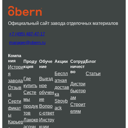
Официальный сайт завода отделочных материалов
+7 (495) 487-47-17
manager@obern.ru
Компа
ния
Проду
Обуче
Акции
Сотруд
Блог
кция
ние
ничест
Истори
во
Беспл
Статьи
я
Где
Выезд
атная
завода
Дистри
купить
ное
достав
Отзыв
бьютор
Систе
обучен
ка
ы
ам
мы
ие
Stroyb
Серти
Строит
продук
Вопро
ack
фикат
елям
тов
с-ответ
ы
Лакокр
Инстру
Карьер
асочн
кции