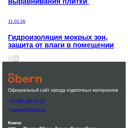
выравнивания плитки
11.02.26
Гидроизоляция мокрых зон,
защита от влаги в помещении
Официальный сайт завода отделочных материалов
+7 (495) 487-47-17
manager@obern.ru
Компа
ния