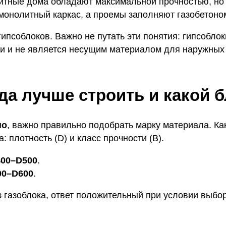
тные дома обладают максимальной прочностью, но о
монолитный каркас, а проемы заполняют газобетоно
гипсоблоков. Важно не путать эти понятия: гипсобл
аги и не является несущим материалом для наружных 
да лучше строить и какой 
шо
, важно правильно подобрать марку материала. Ка
плотность (D) и класс прочности (B).
00–D500
.
00–D600
.
 газоблока, ответ положительный при условии выбор