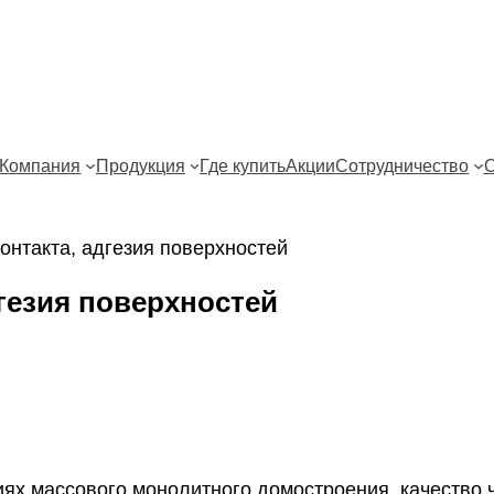
Компания
Продукция
Где купить
Акции
Сотрудничество
О
онтакта, адгезия поверхностей
гезия поверхностей
иях массового монолитного домостроения, качество 