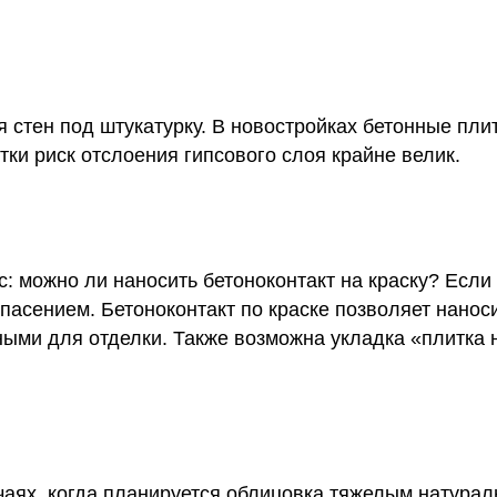
 стен под штукатурку. В новостройках бетонные пли
ки риск отслоения гипсового слоя крайне велик.
с: можно ли наносить бетоноконтакт на краску? Если
спасением. Бетоноконтакт по краске позволяет нано
ыми для отделки. Также возможна укладка «плитка н
учаях, когда планируется облицовка тяжелым натур