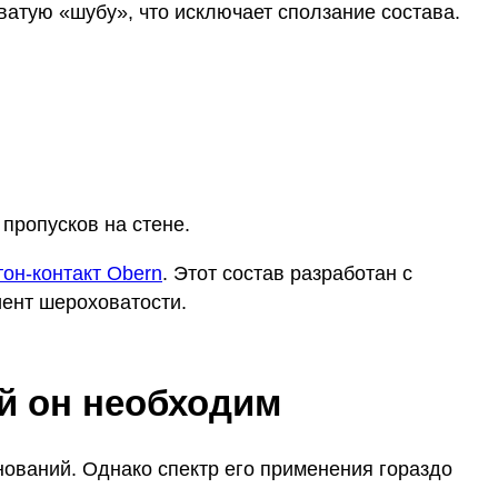
атую «шубу», что исключает сползание состава.
пропусков на стене.
он-контакт Obern
. Этот состав разработан с
иент шероховатости.
й он необходим
нований. Однако спектр его применения гораздо